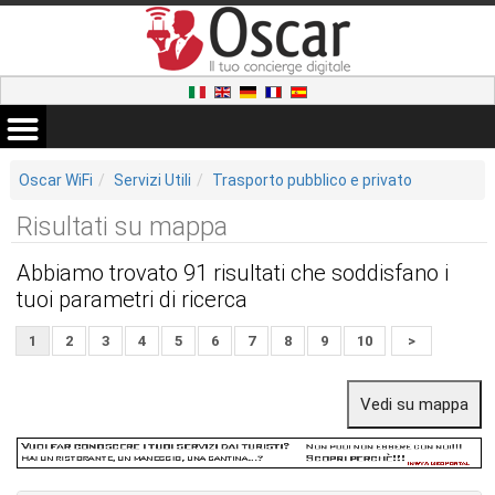
Oscar WiFi
Servizi Utili
Trasporto pubblico e privato
Risultati su mappa
Abbiamo trovato 91 risultati che soddisfano i
tuoi parametri di ricerca
1
2
3
4
5
6
7
8
9
10
>