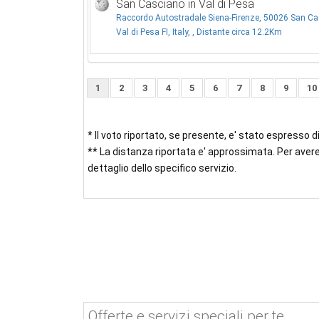
San Casciano in Val di Pesa
Raccordo Autostradale Siena-Firenze, 50026 San Ca
Val di Pesa FI, Italy, , Distante circa 12.2Km
1
2
3
4
5
6
7
8
9
10
* Il voto riportato, se presente, e' stato espresso 
** La distanza riportata e' approssimata. Per avere
dettaglio dello specifico servizio.
Offerte e servizi speciali per te