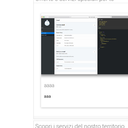
aaaa
aaa
Scopri i servizi del nostro territorio