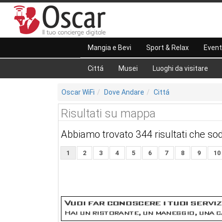
Mangia e Bevi
Sport & Relax
Event
Cittá
Musei
Luoghi da visitare
Oscar WiFi
Dove Andare
Cittá
Risultati su mappa
Abbiamo trovato 344 risultati che sod
1
2
3
4
5
6
7
8
9
10