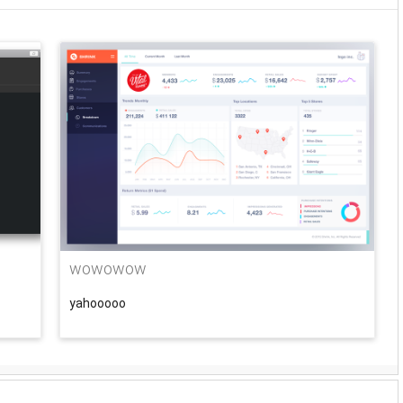
wowowow
yahooooo