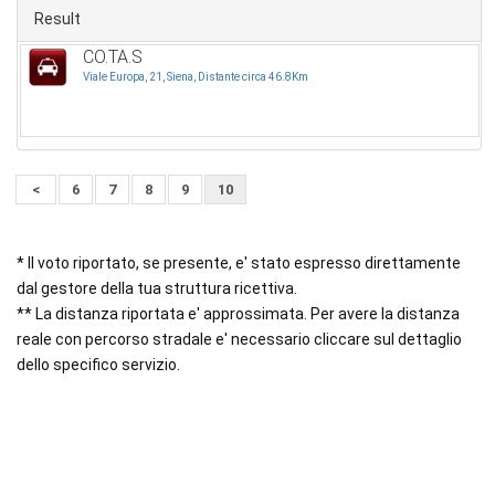
Result
CO.TA.S
Viale Europa, 21, Siena, Distante circa 46.8Km
<
6
7
8
9
10
* Il voto riportato, se presente, e' stato espresso direttamente
dal gestore della tua struttura ricettiva.
** La distanza riportata e' approssimata. Per avere la distanza
reale con percorso stradale e' necessario cliccare sul dettaglio
dello specifico servizio.