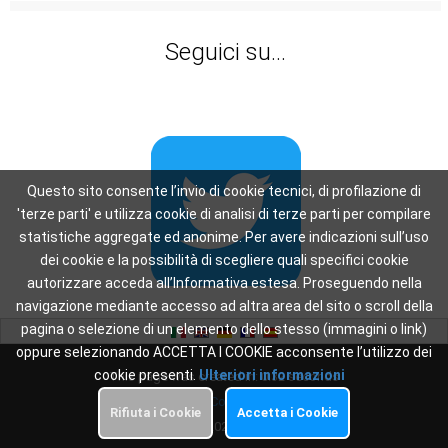
Seguici su...
Questo sito consente l’invio di cookie tecnici, di profilazione di
'terze parti' e utilizza cookie di analisi di terze parti per compilare
statistiche aggregate ed anonime. Per avere indicazioni sull’uso
dei cookie e la possibilità di scegliere quali specifici cookie
autorizzare acceda all’Informativa estesa. Proseguendo nella
navigazione mediante accesso ad altra area del sito o scroll della
pagina o selezione di un elemento dello stesso (immagini o link)
oppure selezionando ACCETTA I COOKIE acconsente l’utilizzo dei
cookie presenti.
Ulteriori informazioni
This page was created in: 0.32 seconds
Privacy
-
Cookie Policy
Rifiuta i Cookie
Accetta i Cookie
Copyright 2026
Oscar WiFi