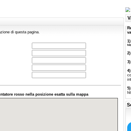
V
Re
zione di questa pagina.
va
1)
ht
2)
3)
4)
co
in
5)
ht
 puntatore rosso nella posizione esatta sulla mappa
S