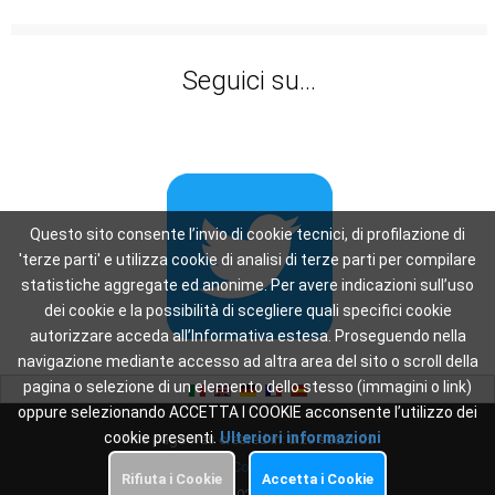
Seguici su...
Questo sito consente l’invio di cookie tecnici, di profilazione di
'terze parti' e utilizza cookie di analisi di terze parti per compilare
statistiche aggregate ed anonime. Per avere indicazioni sull’uso
dei cookie e la possibilità di scegliere quali specifici cookie
autorizzare acceda all’Informativa estesa. Proseguendo nella
navigazione mediante accesso ad altra area del sito o scroll della
pagina o selezione di un elemento dello stesso (immagini o link)
oppure selezionando ACCETTA I COOKIE acconsente l’utilizzo dei
cookie presenti.
Ulteriori informazioni
This page was created in: 0.29 seconds
Privacy
-
Cookie Policy
Rifiuta i Cookie
Accetta i Cookie
Copyright 2026
Oscar WiFi