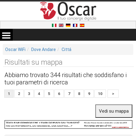
Oscar WiFi
Dove Andare
Cittá
Risultati su mappa
Abbiamo trovato 344 risultati che soddisfano i
tuoi parametri di ricerca
1
2
3
4
5
6
7
8
9
10
>