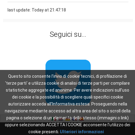
last update: Today at 21:47:18
Seguici su...
Questo sito consente l’invio di cookie tecnici, di profilazione di
'terze parti' e utilizza cookie di analisi di terze parti per compilare
statistiche aggregate ed anonime. Per avere indicazioni sull’uso
dei cookie e la possibilità di scegliere quali specifici cookie
autorizzare acceda all’Informativa estesa. Proseguendo nella
navigazione mediante accesso ad altra area del sito o scroll della
pagina o selezione di un elemento dello stesso (immagini o link)
oppure selezionando ACCETTA I COOKIE acconsente l’utilizzo dei
cookie presenti.
Ulteriori informazioni
This page was created in: 0.37 seconds