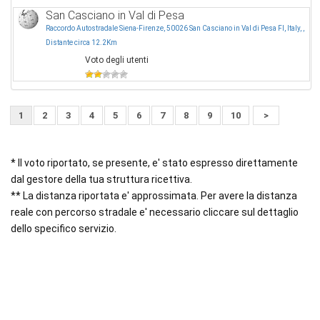
San Casciano in Val di Pesa
Raccordo Autostradale Siena-Firenze, 50026 San Casciano in Val di Pesa FI, Italy, ,
Distante circa 12.2Km
Voto degli utenti
1
2
3
4
5
6
7
8
9
10
>
* Il voto riportato, se presente, e' stato espresso direttamente
dal gestore della tua struttura ricettiva.
** La distanza riportata e' approssimata. Per avere la distanza
reale con percorso stradale e' necessario cliccare sul dettaglio
dello specifico servizio.