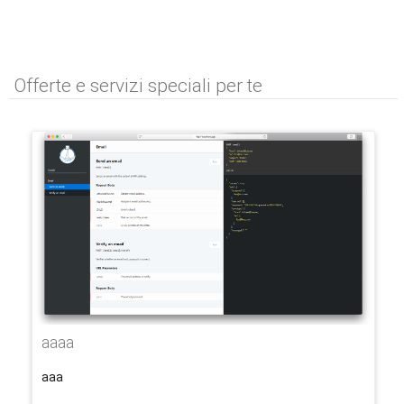
Offerte e servizi speciali per te
aaaa
aaa