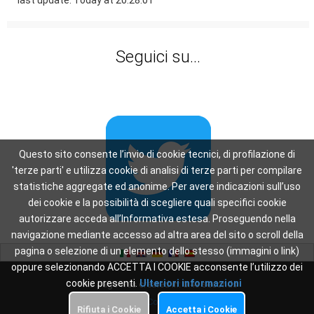
last update: Today at 20:28:01
Seguici su...
Questo sito consente l’invio di cookie tecnici, di profilazione di
'terze parti' e utilizza cookie di analisi di terze parti per compilare
statistiche aggregate ed anonime. Per avere indicazioni sull’uso
dei cookie e la possibilità di scegliere quali specifici cookie
autorizzare acceda all’Informativa estesa. Proseguendo nella
navigazione mediante accesso ad altra area del sito o scroll della
pagina o selezione di un elemento dello stesso (immagini o link)
oppure selezionando ACCETTA I COOKIE acconsente l’utilizzo dei
cookie presenti.
Ulteriori informazioni
This page was created in: 0.43 seconds
Privacy
-
Cookie Policy
Rifiuta i Cookie
Accetta i Cookie