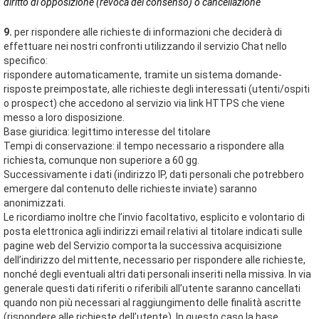
diritto di opposizione (revoca del consenso) o cancellazione
9.
per rispondere alle richieste di informazioni che deciderà di
effettuare nei nostri confronti utilizzando il servizio Chat nello
specifico:
rispondere automaticamente, tramite un sistema domande-
risposte preimpostate, alle richieste degli interessati (utenti/ospiti
o prospect) che accedono al servizio via link HTTPS che viene
messo a loro disposizione.
Base giuridica: legittimo interesse del titolare
Tempi di conservazione: il tempo necessario a rispondere alla
richiesta, comunque non superiore a 60 gg.
Successivamente i dati (indirizzo IP, dati personali che potrebbero
emergere dal contenuto delle richieste inviate) saranno
anonimizzati.
Le ricordiamo inoltre che l’invio facoltativo, esplicito e volontario di
posta elettronica agli indirizzi email relativi al titolare indicati sulle
pagine web del Servizio comporta la successiva acquisizione
dell’indirizzo del mittente, necessario per rispondere alle richieste,
nonché degli eventuali altri dati personali inseriti nella missiva. In via
generale questi dati riferiti o riferibili all’utente saranno cancellati
quando non più necessari al raggiungimento delle finalità ascritte
(rispondere alle richieste dell’utente). In questo caso la base