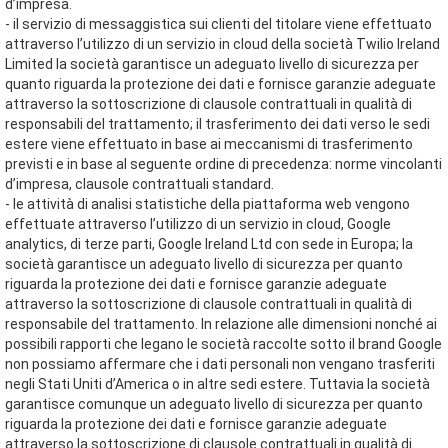
d’impresa.
- il servizio di messaggistica sui clienti del titolare viene effettuato
attraverso l’utilizzo di un servizio in cloud della società Twilio Ireland
Limited la società garantisce un adeguato livello di sicurezza per
quanto riguarda la protezione dei dati e fornisce garanzie adeguate
attraverso la sottoscrizione di clausole contrattuali in qualità di
responsabili del trattamento; il trasferimento dei dati verso le sedi
estere viene effettuato in base ai meccanismi di trasferimento
previsti e in base al seguente ordine di precedenza: norme vincolanti
d’impresa, clausole contrattuali standard.
- le attività di analisi statistiche della piattaforma web vengono
effettuate attraverso l’utilizzo di un servizio in cloud, Google
analytics, di terze parti, Google Ireland Ltd con sede in Europa; la
società garantisce un adeguato livello di sicurezza per quanto
riguarda la protezione dei dati e fornisce garanzie adeguate
attraverso la sottoscrizione di clausole contrattuali in qualità di
responsabile del trattamento. In relazione alle dimensioni nonché ai
possibili rapporti che legano le società raccolte sotto il brand Google
non possiamo affermare che i dati personali non vengano trasferiti
negli Stati Uniti d’America o in altre sedi estere. Tuttavia la società
garantisce comunque un adeguato livello di sicurezza per quanto
riguarda la protezione dei dati e fornisce garanzie adeguate
attraverso la sottoscrizione di clausole contrattuali in qualità di