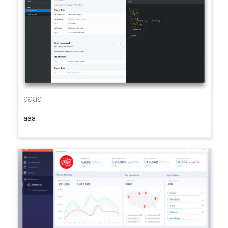
aaaa
aaa