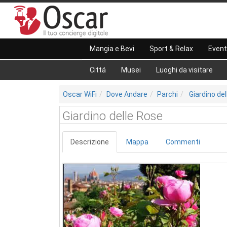
Mangia e Bevi
Sport & Relax
Event
Cittá
Musei
Luoghi da visitare
Oscar WiFi
Dove Andare
Parchi
Giardino de
Giardino delle Rose
Descrizione
Mappa
Commenti