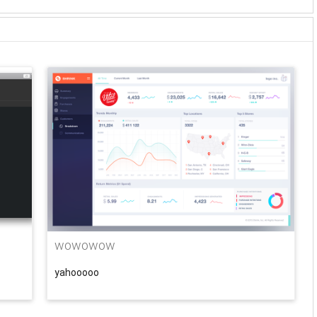
wowowow
yahooooo