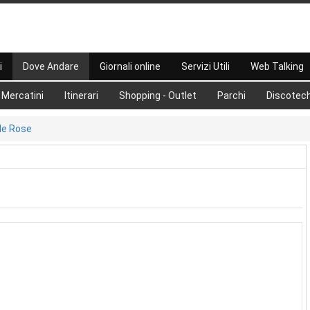
i
Dove Andare
Giornali online
Servizi Utili
Web Talking
Mercatini
Itinerari
Shopping - Outlet
Parchi
Discotec
lle Rose