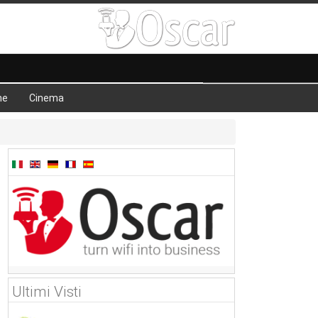
he
Cinema
Ultimi Visti