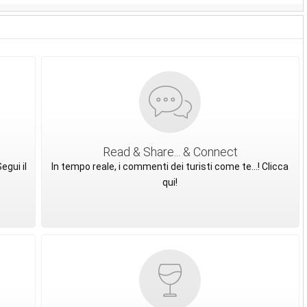
Read & Share... & Connect
egui il
In tempo reale, i commenti dei turisti come te...! Clicca
qui!