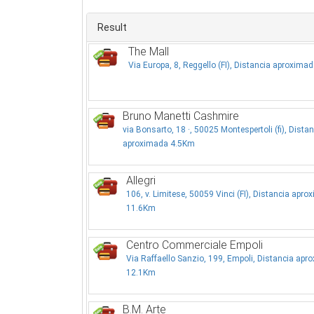
Result
The Mall
Via Europa, 8, Reggello (FI), Distancia aproxim
Bruno Manetti Cashmire
via Bonsarto, 18 ·, 50025 Montespertoli (fi), Distan
aproximada 4.5Km
Allegri
106, v. Limitese, 50059 Vinci (FI), Distancia apr
11.6Km
Centro Commerciale Empoli
Via Raffaello Sanzio, 199, Empoli, Distancia apr
12.1Km
B.M. Arte