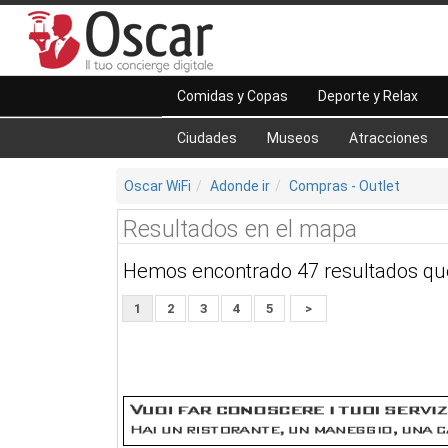
Comidas y Copas
Deporte y Relax
Ciudades
Museos
Atracciones
Oscar WiFi
Adonde ir
Compras - Outlet
Resultados en el mapa
Hemos encontrado 47 resultados qu
1
2
3
4
5
>