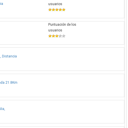
ia
usuarios
Puntuación de los
usuarios
, Distancia
mada 21.8Km
lia,