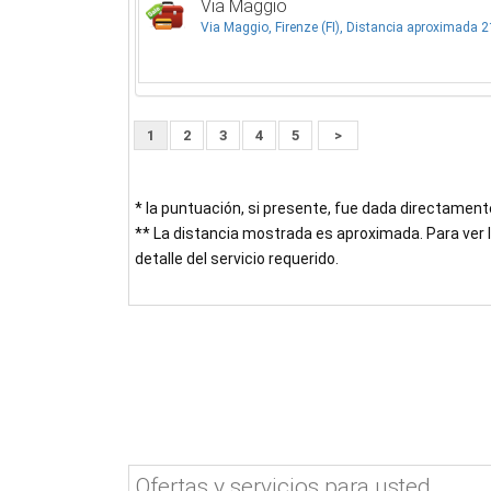
Via Maggio
Via Maggio, Firenze (FI), Distancia aproximada 
1
2
3
4
5
>
* la puntuación, si presente, fue dada directament
** La distancia mostrada es aproximada. Para ver la
detalle del servicio requerido.
Ofertas y servicios para usted