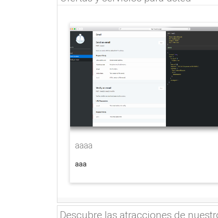
aaaa
aaa
Descubre las atracciones de nuestro