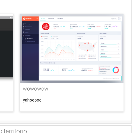
wowowow
yahooooo
 territorio