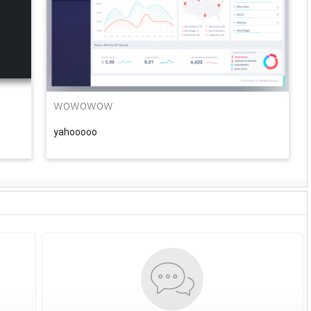
wowowow
yahooooo