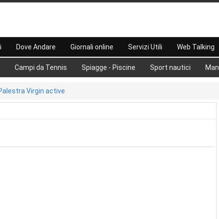
i
Dove Andare
Giornali online
Servizi Utili
Web Talking
Campi da Tennis
Spiagge - Piscine
Sport nautici
Man
Palestra Virgin active