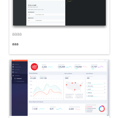
aaaa
aaa