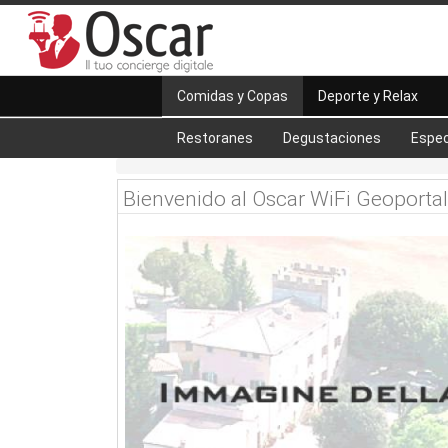
Comidas y Copas
Deporte y Relax
Restoranes
Degustaciones
Espec
Bienvenido al Oscar WiFi Geoportal