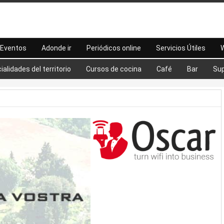
Eventos
Adonde ir
Periódicos online
Servicios Útiles
W
ialidades del territorio
Cursos de cocina
Café
Bar
Su