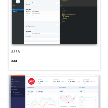
aaaa
aaa