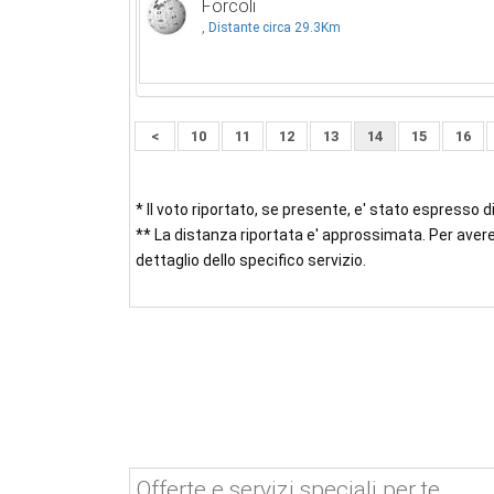
Forcoli
, Distante circa 29.3Km
<
10
11
12
13
14
15
16
* Il voto riportato, se presente, e' stato espresso 
** La distanza riportata e' approssimata. Per avere
dettaglio dello specifico servizio.
Offerte e servizi speciali per te