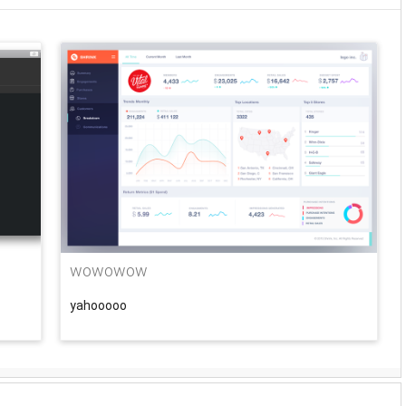
wowowow
yahooooo