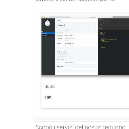
aaaa
aaa
Scopri i servizi del nostro territorio