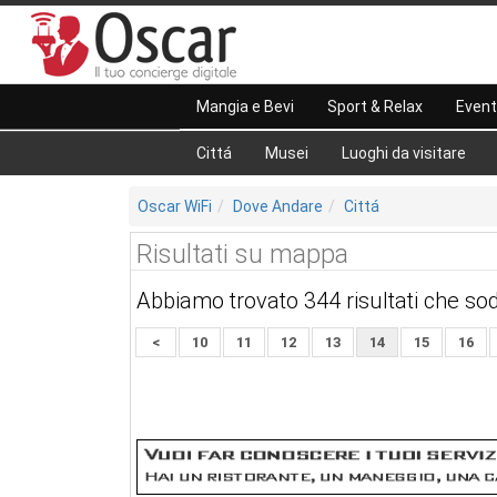
Mangia e Bevi
Sport & Relax
Event
Cittá
Musei
Luoghi da visitare
Oscar WiFi
Dove Andare
Cittá
Risultati su mappa
Abbiamo trovato 344 risultati che sod
<
10
11
12
13
14
15
16