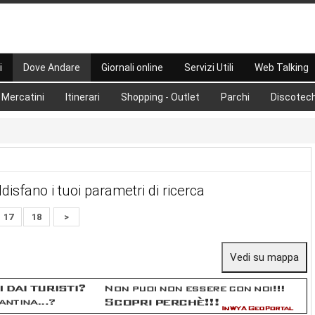
i
Dove Andare
Giornali online
Servizi Utili
Web Talking
Mercatini
Itinerari
Shopping - Outlet
Parchi
Discotec
disfano i tuoi parametri di ricerca
17
18
>