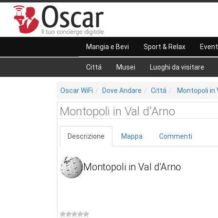
Mangia e Bevi
Sport & Relax
Event
Cittá
Musei
Luoghi da visitare
Oscar WiFi
Dove Andare
Cittá
Montopoli in 
Montopoli in Val d'Arno
Descrizione
Mappa
Commenti
Montopoli in Val d'Arno