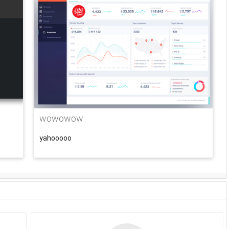
wowowow
yahooooo