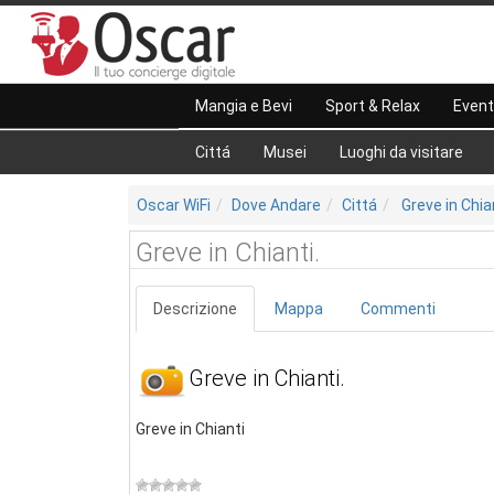
Mangia e Bevi
Sport & Relax
Event
Cittá
Musei
Luoghi da visitare
Oscar WiFi
Dove Andare
Cittá
Greve in Chian
Greve in Chianti.
Descrizione
Mappa
Commenti
Greve in Chianti.
Greve in Chianti