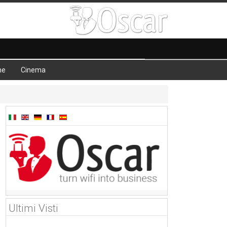
he
Cinema
Ultimi Visti