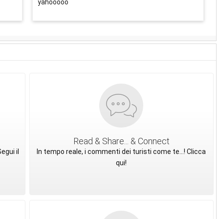
yahooooo
Read & Share... & Connect
egui il
In tempo reale, i commenti dei turisti come te...! Clicca
qui!