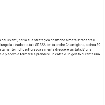
 del Chianti, per la sua strategica posizione a metà strada tra il
tti lungo la strada statale SR222, detta anche Chiantigiana, a circa 30
certamente molto pittoresca e merita di essere visitata. E' una
 dove è piacevole fermarsi a prendere un caffè o un gelato durante una