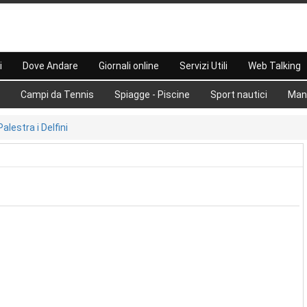
i
Dove Andare
Giornali online
Servizi Utili
Web Talking
Campi da Tennis
Spiagge - Piscine
Sport nautici
Man
Palestra i Delfini