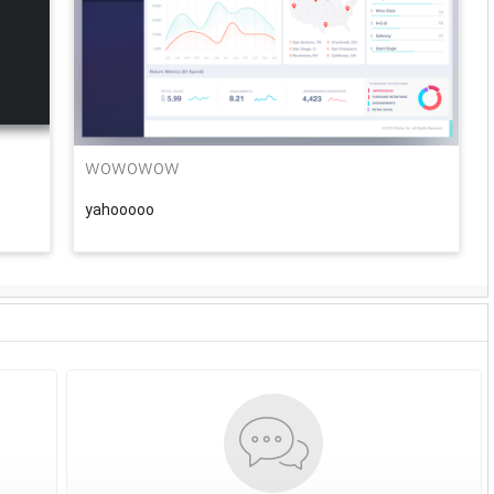
wowowow
yahooooo