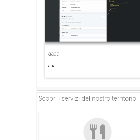
aaaa
aaa
Scopri i servizi del nostro territorio