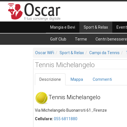
Mangia e Bevi
Sport & Relax
Event
Golf Club
Terme
Centri benessere
Oscar WiFi
Sport & Relax
Campi da Tennis
Tennis Michelangelo
Descrizione
Mappa
Commenti
Tennis Michelangelo
Via Michelangelo Buonarroti 61 , Firenze
Cellulare:
055 6811880