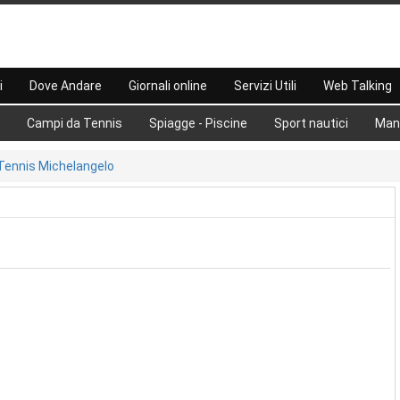
i
Dove Andare
Giornali online
Servizi Utili
Web Talking
Campi da Tennis
Spiagge - Piscine
Sport nautici
Man
Tennis Michelangelo