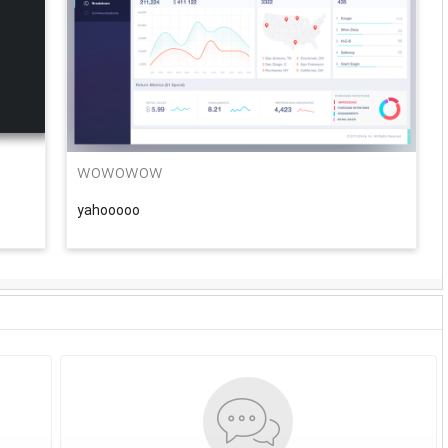
wowowow
yahooooo