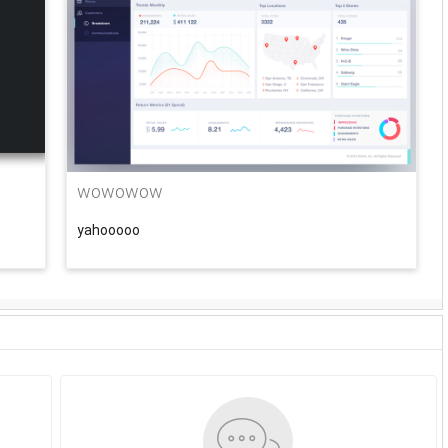
wowowow
yahooooo