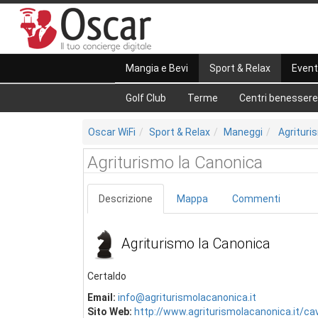
Mangia e Bevi
Sport & Relax
Event
Golf Club
Terme
Centri benessere
Oscar WiFi
Sport & Relax
Maneggi
Agrituri
Agriturismo la Canonica
Descrizione
Mappa
Commenti
Agriturismo la Canonica
Certaldo
Email:
info@agriturismolacanonica.it
Sito Web:
http://www.agriturismolacanonica.it/cav