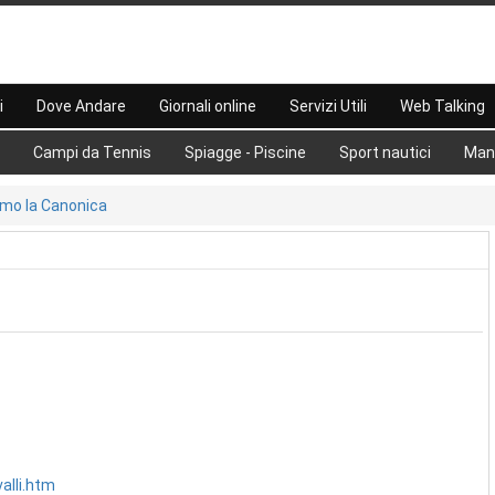
i
Dove Andare
Giornali online
Servizi Utili
Web Talking
Campi da Tennis
Spiagge - Piscine
Sport nautici
Man
smo la Canonica
alli.htm