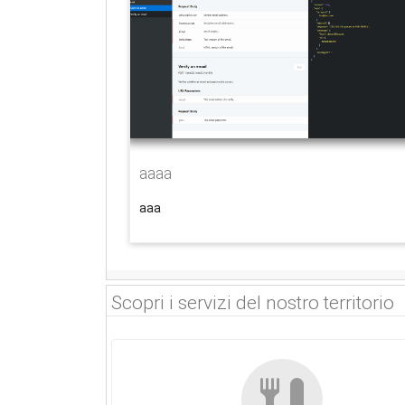
aaaa
aaa
Scopri i servizi del nostro territorio