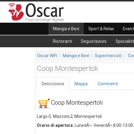
Mangia e Bevi
Sport & Relax
Event
Ristoranti
Degustazioni
Specialitá
Oscar WiFi
Mangia e Bevi
Supermercati
Co
Coop Montespertoli
Descrizione
Mappa
Commenti
Coop Montespertoli
Largo G. Mazzoni,2, Montespertoli
Orario di apertura:
LunedÃ¬- VenerdÃ¬ 8.00-13.00 