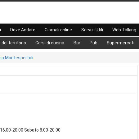
i
Dove Andare
Giornali online
Servizi Utili
Web Talking
 del territorio
Corsi di cucina
Bar
Pub
Supermercati
op Montespertoli
16.00-20.00 Sabato 8.00-20.00