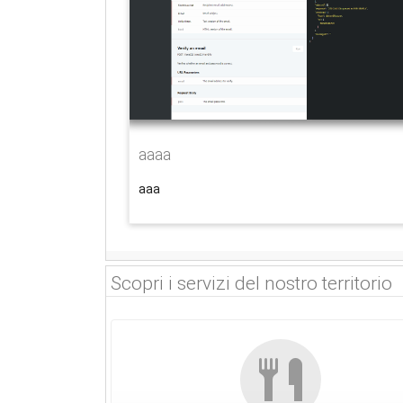
aaaa
aaa
Scopri i servizi del nostro territorio