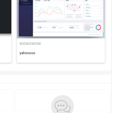
wowowow
yahooooo