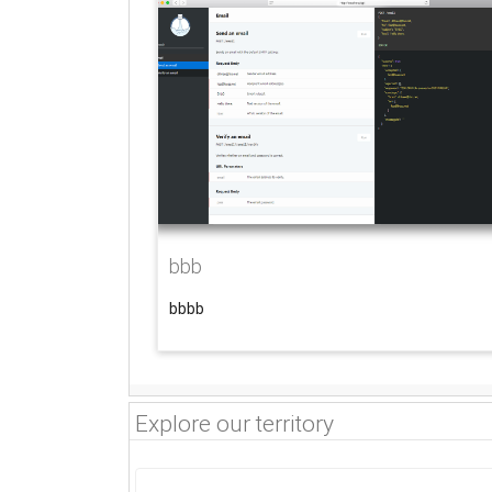
bbb
bbbb
Explore our territory