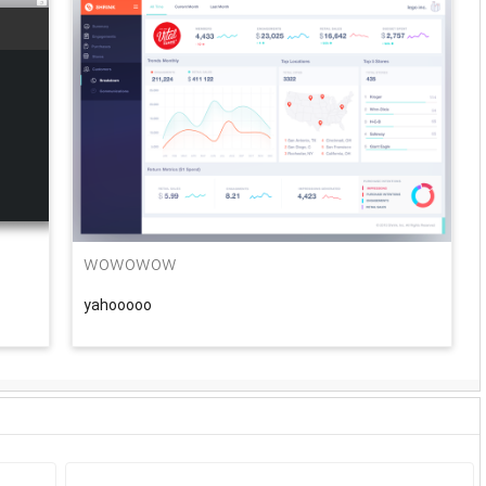
wowowow
yahooooo