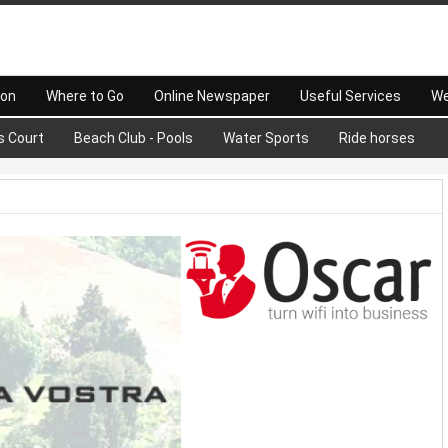
 on
Where to Go
Online Newspaper
Useful Services
We
s Court
Beach Club - Pools
Water Sports
Ride horses