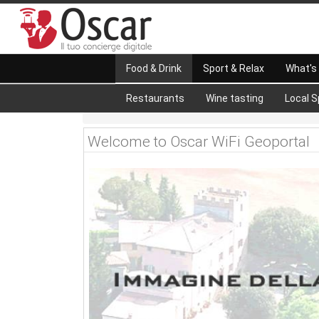
Food & Drink
Sport & Relax
What's
Restaurants
Wine tasting
Local S
Welcome to Oscar WiFi Geoportal