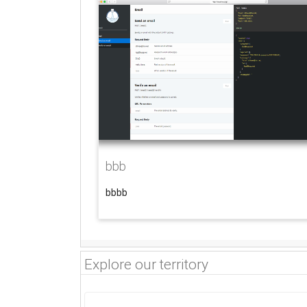
bbb
bbbb
Explore our territory