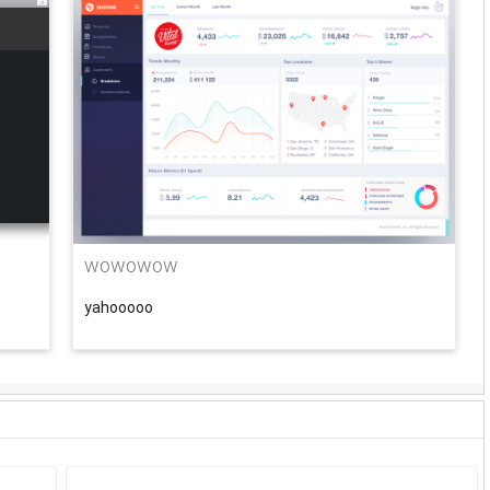
wowowow
yahooooo