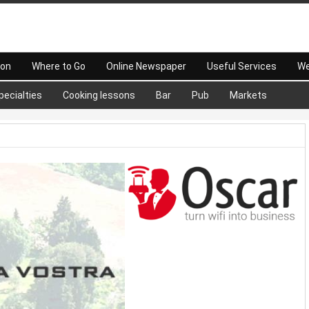
 on
Where to Go
Online Newspaper
Useful Services
We
pecialties
Cooking lessons
Bar
Pub
Markets