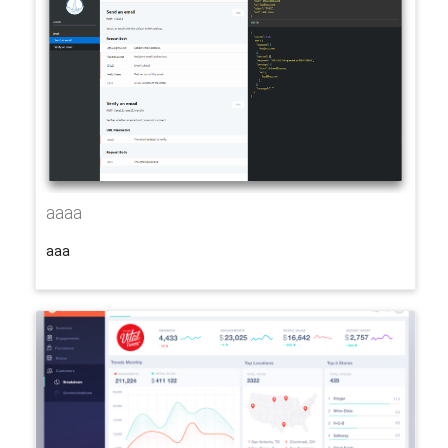
aaaa
aaa