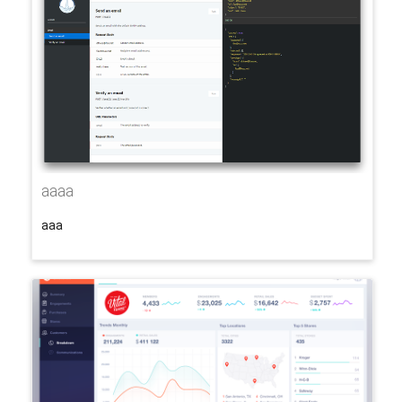
aaaa
aaa